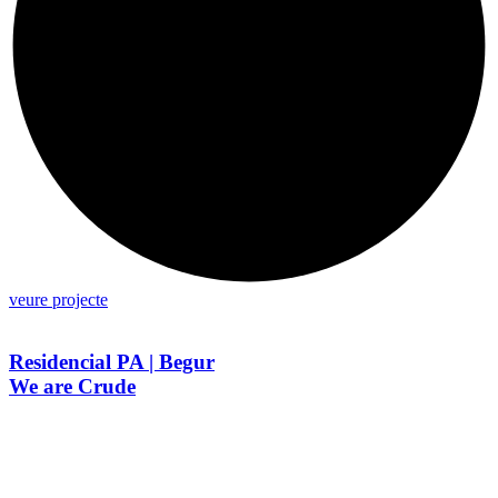
veure projecte
Residencial PA | Begur
We are Crude