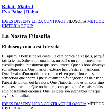
Rabat | Madrid
Eva Palao | Rabat
IDEES DISSENY
LIFRA CONTRACT
FILOSOFIA
MÈTODE
HISTÒRIA
EQUIP
La Nostra Filosofia
El disseny com a estil de vida
Busquem la bellesa de les coses i la cara bonica dels espais, perquè
tots la tenen. Sabem que una taula, un sofà o un complement ben
escollits poden transformar qualsevol entorn. Que els bons dissenys
són intemporals. Que interior i exterior han d’estar en harmonia.
Que el valor d’un moble no recau en el seu preu, sinó en les
sensacions que aporta. Que la qualitat no és negociable i ha estar a
l’abast de tothom qui la valora. Que l’important no és on som, sinó
com ens hi sentim. Que no hi a projectes petits, sinó espais reduïts
amb possibilitats enormes. Que les idees són intangibles fins que
algú les fa realitat.
IDEES DISSENY
LIFRA CONTRACT
FILOSOFIA
MÈTODE
HISTÒRIA
EQUIP