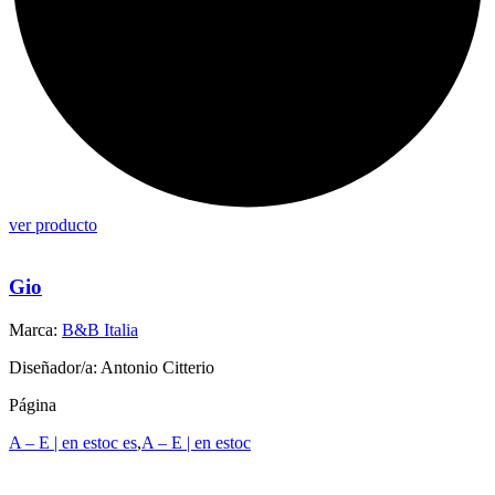
ver producto
Gio
Marca:
B&B Italia
Diseñador/a: Antonio Citterio
Página
A – E | en estoc es
,
A – E | en estoc