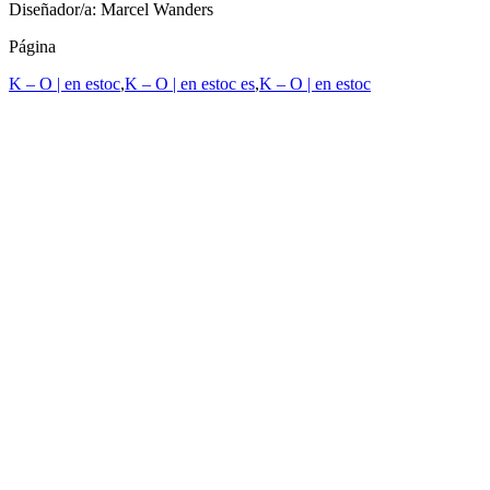
Diseñador/a: Marcel Wanders
Página
K – O | en estoc
,
K – O | en estoc es
,
K – O | en estoc