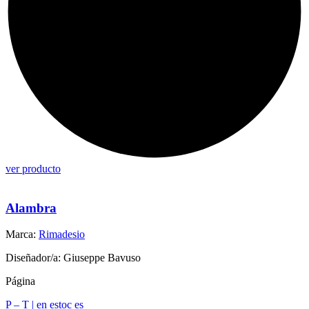
ver producto
Alambra
Marca:
Rimadesio
Diseñador/a: Giuseppe Bavuso
Página
P – T | en estoc es