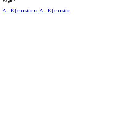
Página
A – E | en estoc es
,
A – E | en estoc